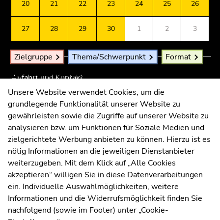
Seitenbereiche
Zusatzinformationen:
Zur
Zur
20
21
22
23
24
25
26
Universität Graz
3.
Übersicht
Übersicht
Universitätsplatz 3
April
der
der
27
28
29
30
1
2
3
2026
8010 Graz
Seitenbereiche
Seitenbereiche
Samstag,
4.
Zielgruppe
Thema/Schwerpunkt
Format
April
Filter zurücksetzen
Anfahrt und Kontakt
2026
Kommunikation und Öffentlichkeitsarbeit
Sonntag,
Unsere Website verwendet Cookies, um die
5.
grundlegende Funktionalität unserer Website zu
Moodle
April
gewährleisten sowie die Zugriffe auf unserer Website zu
UNIGRAZonline
2026
analysieren bzw. um Funktionen für Soziale Medien und
Impressum
Montag,
zielgerichtete Werbung anbieten zu können. Hierzu ist es
Datenschutzerklärung
6.
nötig Informationen an die jeweiligen Dienstanbieter
Cookie-Einstellungen
April
weiterzugeben. Mit dem Klick auf „Alle Cookies
Barrierefreiheitserklärung
2026
akzeptieren“ willigen Sie in diese Datenverarbeitungen
Dienstag,
ein. Individuelle Auswahlmöglichkeiten, weitere
7.
Informationen und die Widerrufsmöglichkeit finden Sie
April
nachfolgend (sowie im Footer) unter „Cookie-
Wetterstation
Uni Graz