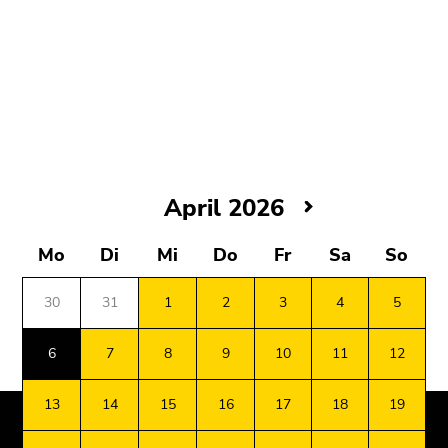
(Zugriffstaste
5)
Zu
den
Seiteneinstellungen
(Benutzer/Sprache)
(Zugriffstaste
8)
Zur
April
April 2026
Suche
2026
(Zugriffstaste
Mittwoch,
Mo
Di
Mi
Do
Fr
Sa
So
9)
1.
April
30
31
1
2
3
4
5
Ende
2026
dieses
Donnerstag,
6
7
8
9
10
11
12
Seitenbereichs.
2.
Zur
Beginn
Ende
Ende
April
Übersicht
13
14
15
16
17
18
19
des
dieses
dieses
2026
der
Seitenbereichs:
Seitenbereichs.
Seitenbereichs.
Freitag,