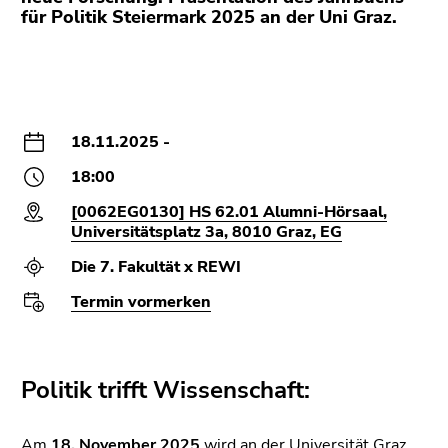
(Zugriffstaste
für Politik Steiermark 2025 an der Uni Graz.
5)
Zu
den
Seiteneinstellungen
(Benutzer/Sprache)
18.11.2025 -
(Zugriffstaste
8)
18:00
Zur
[0062EG0130] HS 62.01 Alumni-Hörsaal,
Suche
Universitätsplatz 3a, 8010 Graz, EG
(Zugriffstaste
Die 7. Fakultät x REWI
9)
Termin vormerken
Ende
dieses
Seitenbereichs.
Zur
Politik trifft Wissenschaft:
Übersicht
der
Am
18. November 2025
wird an der Universität Graz