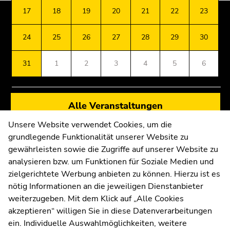
Montag,
Beginn
Ende
Ende
17
18
19
20
21
22
23
3.
des
dieses
dieses
August
Seitenbereichs:
Seitenbereichs.
Seitenbereichs.
Universität Graz
24
25
26
27
28
29
30
2026
Zusatzinformationen:
Zur
Zur
Universitätsplatz 3
Dienstag,
Übersicht
Übersicht
8010 Graz
31
1
2
3
4
5
6
4.
der
der
August
Seitenbereiche
Seitenbereiche
2026
Mittwoch,
Alle Veranstaltungen
Anfahrt und Kontakt
5.
Kommunikation und Öffentlichkeitsarbeit
Unsere Website verwendet Cookies, um die
August
grundlegende Funktionalität unserer Website zu
Moodle
2026
gewährleisten sowie die Zugriffe auf unserer Website zu
UNIGRAZonline
Donnerstag,
analysieren bzw. um Funktionen für Soziale Medien und
6.
Impressum
zielgerichtete Werbung anbieten zu können. Hierzu ist es
August
Datenschutzerklärung
nötig Informationen an die jeweiligen Dienstanbieter
2026
Cookie-Einstellungen
weiterzugeben. Mit dem Klick auf „Alle Cookies
Freitag,
Barrierefreiheitserklärung
akzeptieren“ willigen Sie in diese Datenverarbeitungen
7.
ein. Individuelle Auswahlmöglichkeiten, weitere
August