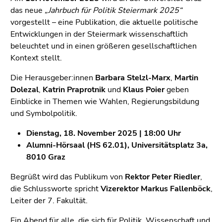
Seitenbereiche
das neue
„Jahrbuch für Politik Steiermark 2025“
vorgestellt – eine Publikation, die aktuelle politische
Entwicklungen in der Steiermark wissenschaftlich
beleuchtet und in einen größeren gesellschaftlichen
Kontext stellt.
Die Herausgeber:innen
Barbara Stelzl-Marx
,
Martin
Dolezal
,
Katrin Praprotnik
und
Klaus Poier
geben
Einblicke in Themen wie Wahlen, Regierungsbildung
und Symbolpolitik.
Dienstag, 18. November 2025 | 18:00 Uhr
Alumni-Hörsaal (HS 62.01), Universitätsplatz 3a,
8010 Graz
Begrüßt wird das Publikum von
Rektor Peter Riedler
,
die Schlussworte spricht
Vizerektor Markus Fallenböck
,
Leiter der 7. Fakultät.
Ein Abend für alle, die sich für Politik, Wissenschaft und