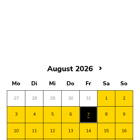
August
August 2026
2026
Samstag,
Mo
Di
Mi
Do
Fr
Sa
So
1.
August
27
28
29
30
31
1
2
2026
Sonntag,
3
4
5
6
8
9
7
2.
August
10
11
12
13
14
15
16
2026